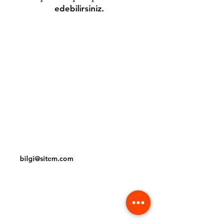
edebilirsiniz.
Gönderim ve İadeler
Mağaza Politikası
Ödeme Yöntemleri
Çerez Politikası
İletişim
Tel:
(212) 234 56 78
bilgi@sitem.com
Facebook
Instagram
Pinterest