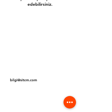
edebilirsiniz.
Gönderim ve İadeler
Mağaza Politikası
Ödeme Yöntemleri
Çerez Politikası
İletişim
Tel:
(212) 234 56 78
bilgi@sitem.com
Facebook
Instagram
Pinterest