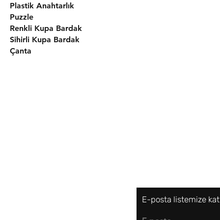
Plastik Anahtarlık
Puzzle
Renkli Kupa Bardak
Sihirli Kupa Bardak
Çanta
Gönderim ve İade
Mağaza Politikası
Ödeme Yöntemle
Çerez Politikası
E-posta listemize kat