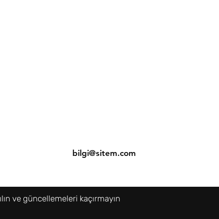
ler
İletişim
Tel: (212) 234 56 78
ri
bilgi@sitem.com
ılın ve güncellemeleri kaçırmayın