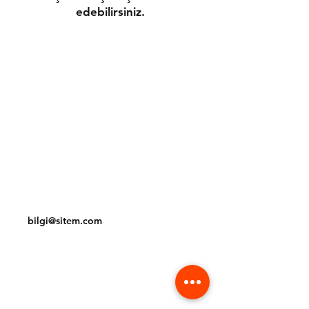
edebilirsiniz.
Gönderim ve İadeler
Mağaza Politikası
Ödeme Yöntemleri
Çerez Politikası
İletişim
Tel:
(212) 234 56 78
bilgi@sitem.com
Facebook
Instagram
Pinterest