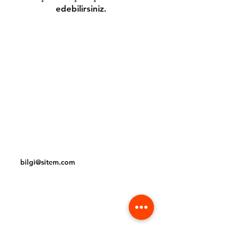
edebilirsiniz.
Gönderim ve İadeler
Mağaza Politikası
Ödeme Yöntemleri
Çerez Politikası
İletişim
Tel:
(212) 234 56 78
bilgi@sitem.com
Facebook
Instagram
Pinterest