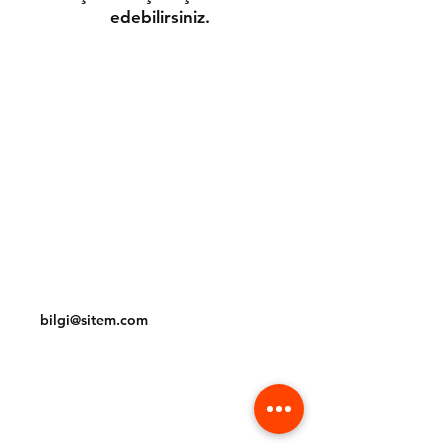
edebilirsiniz.
Gönderim ve İadeler
Mağaza Politikası
Ödeme Yöntemleri
Çerez Politikası
İletişim
Tel:
(212) 234 56 78
bilgi@sitem.com
Facebook
Instagram
Pinterest