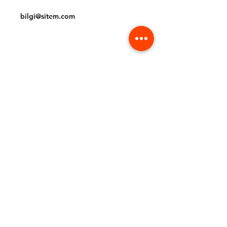
Tel:
(212) 234 56 78
bilgi@sitem.com
Facebook
Instagram
Pinterest
E-posta listemize katılın ve
güncellemeleri kaçırmayın
E-posta
Hemen Abone Ol