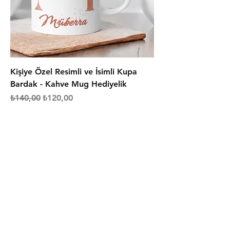
Kişiye Özel Resimli ve İsimli Kupa
Bardak - Kahve Mug Hediyelik
Normal Fiyat
İndirimli Fiyat
₺140,00
₺120,00
Gönderim ve İadeler
Mağaza Politikası
Ödeme Yöntemleri
Çerez Politikası
İletişim